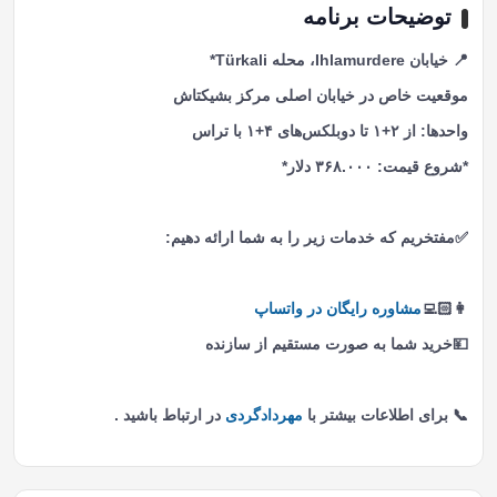
توضیحات برنامه
📍 خیابان Ihlamurdere، محله Türkali*
موقعیت خاص در خیابان اصلی مرکز بشیکتاش
واحدها: از ۲+۱ تا دوبلکس‌های ۴+۱ با تراس
*شروع قیمت: ۳۶۸.۰۰۰ دلار*
✅مفتخریم که خدمات زیر را به شما ارائه دهیم:
👩🏻‍💻
مشاوره رایگان در واتساپ
💴خرید شما به صورت مستقیم از سازنده
📞 برای اطلاعات بیشتر با
مهردادگردی
در ارتباط باشید .