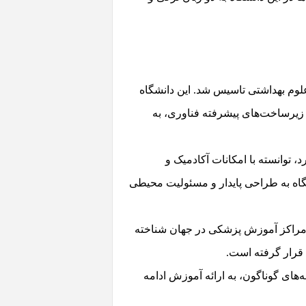
ینه علوم بهداشتی تاسیس شد. این دانشگاه
ی و زیرساخت‌های پیشرفته فناوری، به
 واقع شده و 100,000 متر مربع فضای بسته دارد، توانسته با امکانات آکادمیک و
نامه LEED Gold است که نشان‌دهنده تعهد دانشگاه به طراحی پایدار و مسئولیت محیطی
ک-روباتیک CASE، به عنوان یکی از جامع‌ترین مراکز آموزش پزشکی در جهان شناخته
 تحقیقاتی متعدد در زمینه‌های گوناگون، به ارائه آموزش ادامه