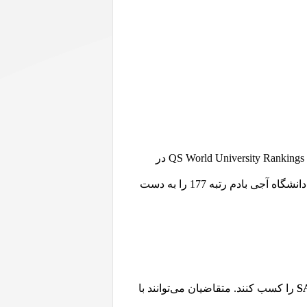
رتبه‌بندی دانشگاه آجی بادم ترکیه در سال‌های اخیر نشان از پیشرفت قابل توجهی دارد. این دانشگاه در رتبه‌بندی QS World University Rankings در
جایگاه 551-600 در اروپا و 45 در منطقه غرب آسیا قرار دارد. همچنین، در رتبه‌بندی EECA University Rankings، دانشگاه آجی بادم رتبه 177 را به دست
S
را کسب کنند. متقاضیان می‌توانند با