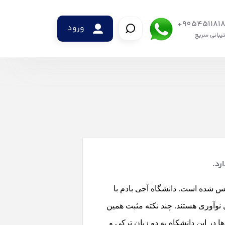
9054511818
ورود
یبانی سریع
رد.
بادم، تاسیس شده است. دانشگاه آجی بادم با
 نوآوری هستند. چند نکته مثبت همین
 در این دانشکاه به دو زبان ترکی و